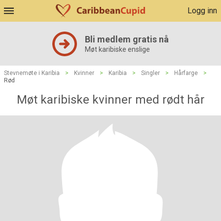
Logg inn
Bli medlem gratis nå
Møt karibiske enslige
Stevnemøte i Karibia
>
Kvinner
>
Karibia
>
Singler
>
Hårfarge
>
Rød
Møt karibiske kvinner med rødt hår