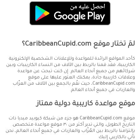
لمَ تختار موقع CaribbeanCupid.com؟
كأحد المواقع الرائدة للمواعدة وللإعلانات الشخصية الإلكترونية
الكاريبية، فقد قمنا بالربط بين الآلاف من النساء الكاريبيات وبين
شركائهم من جميع أنحاء العالم. إن كنت تبحث عن مواعدة
وعلاقات كاريبية جادة، يمكنك العثور عليها على موقع
CaribbeanCupid.com، حيث نقُم بالجمع بين الآلاف من العزّاب
والعازبات في جميع أنحاء العالم.
موقع مواعدة كاريبية دولية ممتاز
موقع CaribbeanCupid.com هو جزء من شبكة كيوبيد ميديا ذات
التاريخ الطويل، والتي تدير أكثر من ٣٠ موقع مواعدة متخصص.
بإلتزامنا بالربط بين العُزّاب والعازبات في جميع أنحاء العالم، نحن
نأتي بالكاريبي إليك