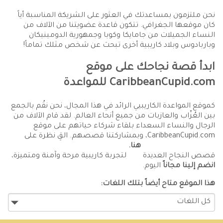
نحن ملتزمون بمساعدتك في العثور على الشريكة المناسبة أياً
كان موقعها الجغرافي. تتكون قاعدة عضويتنا من الآلاف من
النساء الجميلات من جامايكا وكوبا وجمهورية الدومينيكان
وباربادوس وبلاد كاريبية أخرى تبحث عن شخص مثلك تماماً!
ابدأ قصة نجاحك على موقع
CaribbeanCupid.com للمواعدة
كموقع المواعدة الكاريبيي الرائد في هذا المجال، نحن نقُم بالجمع
بين العُزّاب والعازبات من جميع أنحاء العالم. لقد قام الآلاف من
الرجال والنساء السعداء بلقاء شركاء حياتهم على موقع
CaribbeanCupid.com، وبمشاركتنا قصصهم. القِ نظرة على
هنا.
قصص النجاح العديدة
لتجربة كاريبية مرحة وآمنة ومتميزة،
انضم إلينا مجاناً
اليوم.
هذا الموقع متاح أيضاً بتلك اللغات: