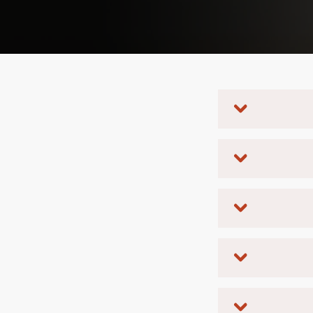
البعض قليلاً
يلة للمحتالين
تذكر أن تضع
 شخص ما. غالبًا ما يحاول المستخدمون
تف.
 إذا طلبوا
 عبر مكالمة هاتفية/
ة جدية دون
ل روتينك اليومي
الحد المعلومات