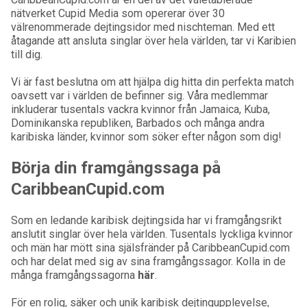
nätverket Cupid Media som opererar över 30
välrenommerade dejtingsidor med nischteman. Med ett
åtagande att ansluta singlar över hela världen, tar vi Karibien
till dig.
Vi är fast beslutna om att hjälpa dig hitta din perfekta match
oavsett var i världen de befinner sig. Våra medlemmar
inkluderar tusentals vackra kvinnor från Jamaica, Kuba,
Dominikanska republiken, Barbados och många andra
karibiska länder, kvinnor som söker efter någon som dig!
Börja din framgångssaga på
CaribbeanCupid.com
Som en ledande karibisk dejtingsida har vi framgångsrikt
anslutit singlar över hela världen. Tusentals lyckliga kvinnor
och män har mött sina själsfränder på CaribbeanCupid.com
och har delat med sig av sina framgångssagor. Kolla in de
många framgångssagorna
här
.
För en rolig, säker och unik karibisk dejtingupplevelse,