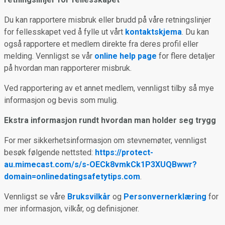
Du kan rapportere misbruk eller brudd på våre retningslinjer
for fellesskapet ved å fylle ut vårt
kontaktskjema
. Du kan
også rapportere et medlem direkte fra deres profil eller
melding. Vennligst se vår
online help page
for flere detaljer
på hvordan man rapporterer misbruk.
Ved rapportering av et annet medlem, vennligst tilby så mye
informasjon og bevis som mulig.
Ekstra informasjon rundt hvordan man holder seg trygg
For mer sikkerhetsinformasjon om stevnemøter, vennligst
besøk følgende nettsted:
https://protect-
au.mimecast.com/s/s-OECk8vmkCk1P3XUQBwwr?
domain=onlinedatingsafetytips.com
.
Vennligst se våre
Bruksvilkår
og
Personvernerklæring
for
mer informasjon, vilkår, og definisjoner.