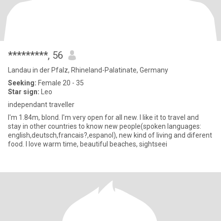
*********
, 56
Landau in der Pfalz, Rhineland-Palatinate, Germany
Seeking:
Female 20 - 35
Star sign:
Leo
independant traveller
I'm 1.84m, blond. I'm very open for all new. I like it to travel and
stay in other countries to know new people(spoken languages:
english,deutsch,francais?,espanol), new kind of living and diferent
food. I love warm time, beautiful beaches, sightseei