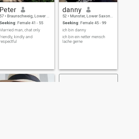
Peter
danny
57
•
Braunschweig, Lower Saxony, Germany
52
•
Munster, Lower Saxony, Germany
Seeking:
Female 41 - 55
Seeking:
Female 45 - 99
Married man, chat only
ich bin danny
friendly, kindly and
ich bin ein netter mensch
respectful
lache gerne
NEXT