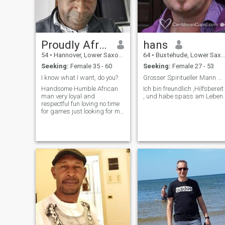
Proudly African
hans
54
•
Hannover, Lower Saxony, Germany
64
•
Buxtehude, Lower Saxony, Germany
Seeking:
Female 35 - 60
Seeking:
Female 27 - 53
I know what I want, do you?
Grosser Spiritueller Mann mit besonderen gaben.
Handsome Humble African
Ich bin freundlich ,Hilfsbereit
man very loyal and
, und habe spass am Leben.
respectful fun loving no time
for games just looking for my
other half