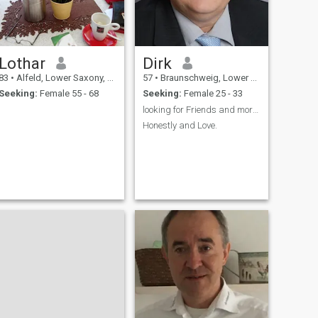
Lothar
Dirk
83
•
Alfeld, Lower Saxony, Germany
57
•
Braunschweig, Lower Saxony, Germany
Seeking:
Female 55 - 68
Seeking:
Female 25 - 33
looking for Friends and more, honestly First
Honestly and Love.