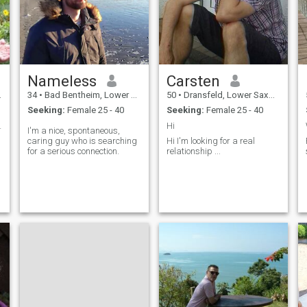
Nameless
Carsten
34
•
Bad Bentheim, Lower Saxony, Germany
50
•
Dransfeld, Lower Saxony, Germany
Seeking:
Female 25 - 40
Seeking:
Female 25 - 40
uschrift
Hi
I'm a nice, spontaneous,
caring guy who is searching
Hi I'm looking for a real
for a serious connection.
relationship ...