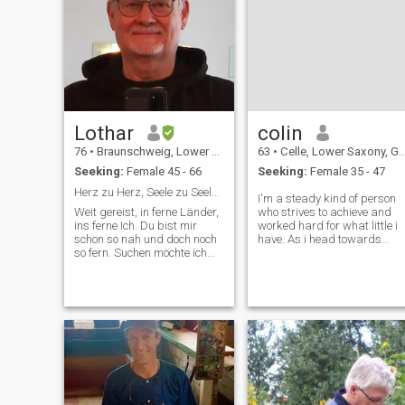
Lothar
colin
76
•
Braunschweig, Lower Saxony, Germany
63
•
Celle, Lower Saxony, Germany
Seeking:
Female 45 - 66
Seeking:
Female 35 - 47
Herz zu Herz, Seele zu Seele. Hand in Hand.
I'm a steady kind of person
Weit gereist, in ferne Länder,
who strives to achieve and
ins ferne Ich. Du bist mir
worked hard for what little i
schon so nah und doch noch
have. As i head towards
so fern. Suchen möchte ich
retirement i intend to enjoy th
nicht. Doch wo finde ich Dich?
best part of my life,living,
Habe beruflich als Architekt
loving,laughing with the
und später als Autor viel
person i connect and choose
gearbeitet in meinem Leben,
to be with as i am a roman
bin und bleibe ein akti