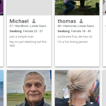
Michael
thomas
27
•
Nordhorn, Lower Saxony, Germany
60
•
Hannover, Lower Saxony, Germany
Seeking:
Female 23 - 37
Seeking:
Female 18 - 45
just a simple man
suche eine frau die treu ist
hey im just checking out this
I'm a fun-loving person.
app