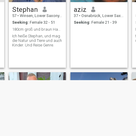
Stephan
aziz
57
•
Winsen, Lower Saxony, Germany
37
•
Osnabrück, Lower Saxony, Germany
Seeking:
Female 32 - 51
Seeking:
Female 21 - 39
180cm groß und braun Haare und Augen und wiege 90
Ich heiße Stephan, und mag
die Natur und Tiere und auch
Kinder. Und Reise Genre.