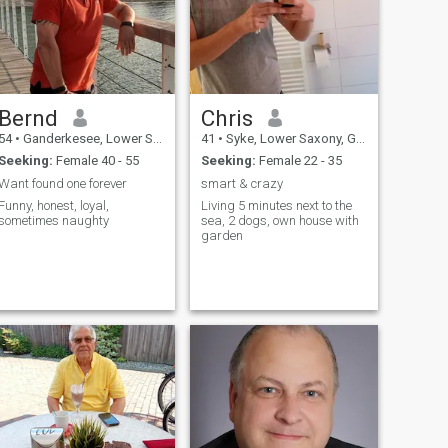
Bernd
Chris
54
•
Ganderkesee, Lower Saxony, Germany
41
•
Syke, Lower Saxony, Germany
Seeking:
Female 40 - 55
Seeking:
Female 22 - 35
Want found one forever
smart & crazy
Funny, honest, loyal,
Living 5 minutes next to the
sometimes naughty
sea, 2 dogs, own house with
garden