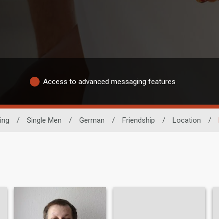
Access to advanced messaging features
ing
/
Single Men
/
German
/
Friendship
/
Location
/