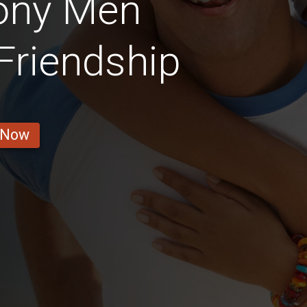
ony Men
 Friendship
 Now