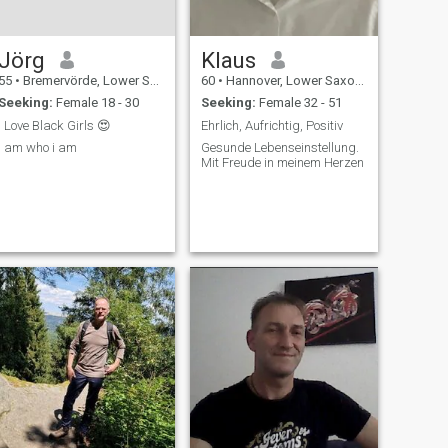
Jörg
Klaus
55
•
Bremervörde, Lower Saxony, Germany
60
•
Hannover, Lower Saxony, Germany
Seeking:
Female 18 - 30
Seeking:
Female 32 - 51
I Love Black Girls 😍
Ehrlich, Aufrichtig, Positiv
I am who i am
Gesunde Lebenseinstellung.
Mit Freude in meinem Herzen