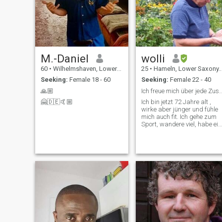
M.-Daniel
wolli
60
•
Wilhelmshaven, Lower Saxony, Germany
25
•
Hameln, Lower Saxony, Germany
Seeking:
Female 18 - 60
Seeking:
Female 22 - 40
🙏🏼
Ich freue mich über jede Z
🤗🇩🇪🤙🏼
Ich bin jetzt 72 Jahre alt ,
wirke aber jünger und fühle
mich auch fit. Ich gehe zum
Sport, wandere viel, habe ein
Haus mit großem Garten.