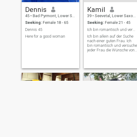
Dennis
Kamil
45
•
Bad Pyrmont, Lower Saxony, Germany
39
•
Seevetal, Lower Saxony, Germany
Seeking:
Female 18 - 65
Seeking:
Female 21 - 45
Dennis 45
Ich bin romantisch und verwöhne Dich gerne
Here for a good woman
Ich bin allein auf der Suche
nach einer guten Frau. Ich
bin romantisch und versuche
jeder Frau die Wünsche von
ihren Augen ab zu lesen