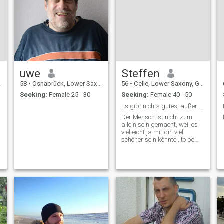
uwe
Steffen
58
•
Osnabrück, Lower Saxony, Germany
56
•
Celle, Lower Saxony, Germany
Seeking:
Female 25 - 30
Seeking:
Female 40 - 50
Es gibt nichts gutes, außer man tut es !!!
Der Mensch ist nicht zum
allein sein gemacht, weil es
vielleicht ja mit dir, viel
e
schöner sein könnte...to be
continue...