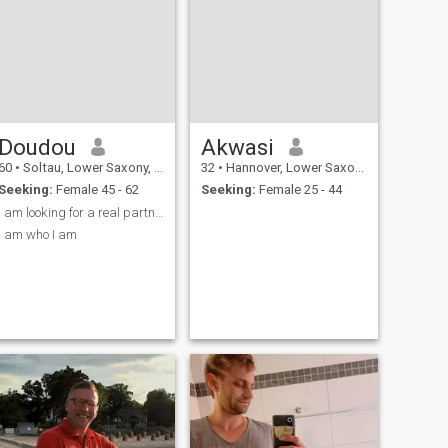
Doudou
Akwasi
60
•
Soltau, Lower Saxony, Germany
32
•
Hannover, Lower Saxony, Germany
Seeking:
Female 45 - 62
Seeking:
Female 25 - 44
I am looking for a real partnership
I am who I am