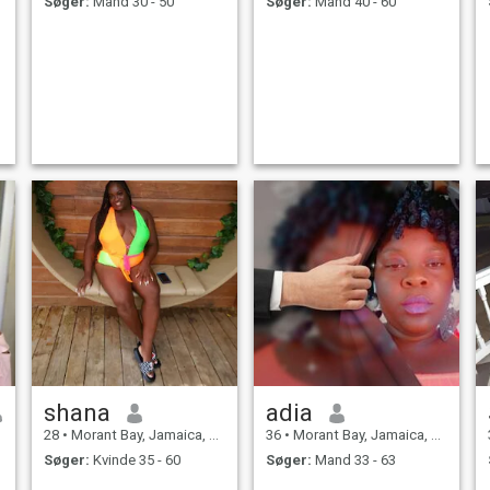
Søger:
Mand 30 - 50
Søger:
Mand 40 - 60
shana
adia
28
•
Morant Bay, Jamaica, Jamaica
36
•
Morant Bay, Jamaica, Jamaica
Søger:
Kvinde 35 - 60
Søger:
Mand 33 - 63