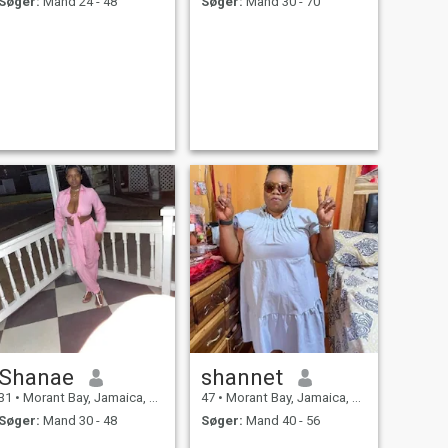
Søger:
Mand 24 - 48
Søger:
Mand 30 - 70
Shanae
shannet
31
•
Morant Bay, Jamaica, Jamaica
47
•
Morant Bay, Jamaica, Jamaica
Søger:
Mand 30 - 48
Søger:
Mand 40 - 56