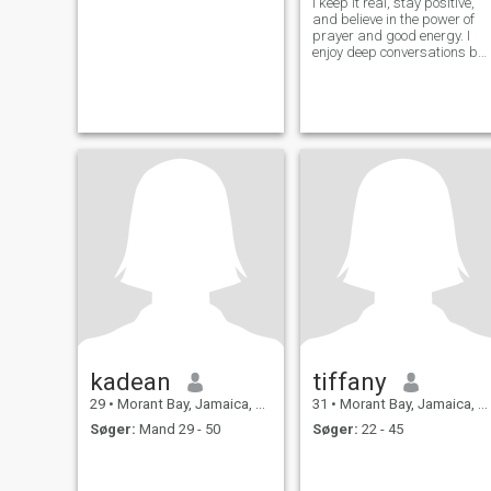
I keep it real, stay positive,
and believe in the power of
prayer and good energy. I
enjoy deep conversations but
also know how to laugh and
have fun. If you’re respectful,
kind, and ready for
something genuine, we migh
just vibe perfectly.
kadean
tiffany
29
•
Morant Bay, Jamaica, Jamaica
31
•
Morant Bay, Jamaica, Jamaica
Søger:
Mand 29 - 50
Søger:
22 - 45