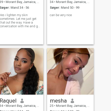
39
•
Morant Bay, Jamaica, Jamaica
34
•
Morant Bay, Jamaica, Jamaica
Søger:
Mand 34 - 56
Søger:
Mand 50 - 99
Yes i lighten my skin
can be very nice
sometimes. Let me just get
that out the way. Have a
conversation with me and get
to know me.
Raquel
mesha
34
•
Morant Bay, Jamaica, Jamaica
25
•
Morant Bay, Jamaica, Jamaica