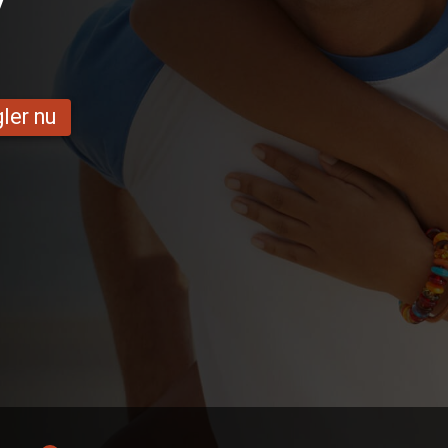
y
ler nu