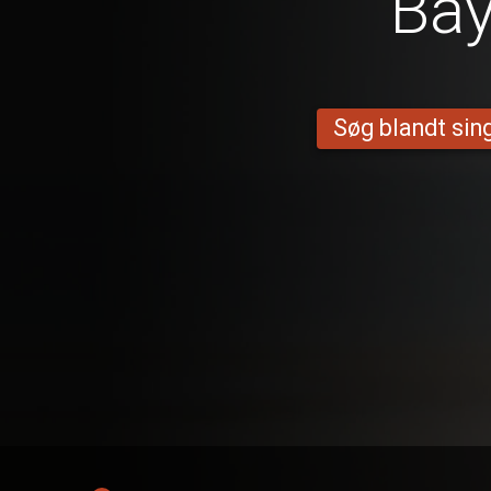
Ba
Søg blandt sing