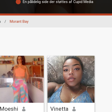
En pålidelig side der støttes af Cupid Media
a
/
Morant Bay
Moeshi
Vinetta