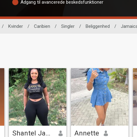
Adgang til avancerede beskedsfunktioner
/
Kvinder
/
Caribien
/
Singler
/
Beliggenhed
/
Jamaic
Shantel Jackson
Annette