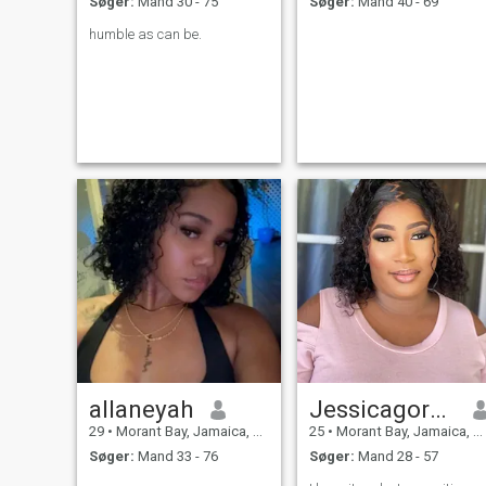
Søger:
Mand 30 - 75
Søger:
Mand 40 - 69
humble as can be.
allaneyah
Jessicagordon
29
•
Morant Bay, Jamaica, Jamaica
25
•
Morant Bay, Jamaica, Jamaica
Søger:
Mand 33 - 76
Søger:
Mand 28 - 57