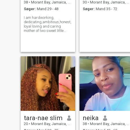
38
•
Morant Bay, Jamaica, Jamaica
30
•
Morant Bay, Jamaica, Jamaica
Søger:
Mand 29 - 48
Søger:
Mand 35 - 72
I am hardworking,
dedicating,ambitious,honest,
loyal loving and caring
mother of two sweet little
girls. Am independent don't
depend on people i always
try to head to the top.but a
man as to play his part in
my life so if your willing to be
the husba
tara-nae slim
neika
20
•
Morant Bay, Jamaica, Jamaica
38
•
Morant Bay, Jamaica, Jamaica