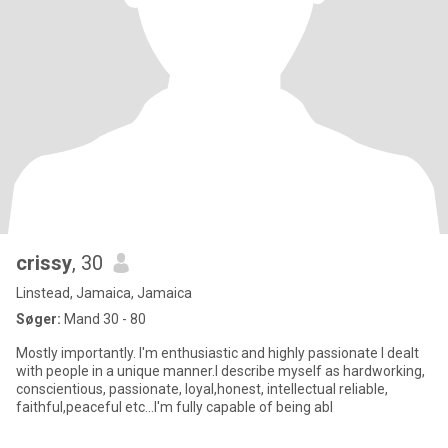
crissy
, 30
Linstead, Jamaica, Jamaica
Søger:
Mand 30 - 80
Mostly importantly. I'm enthusiastic and highly passionate I dealt
with people in a unique manner.I describe myself as hardworking,
conscientious, passionate, loyal,honest, intellectual reliable,
faithful,peaceful etc...I'm fully capable of being abl