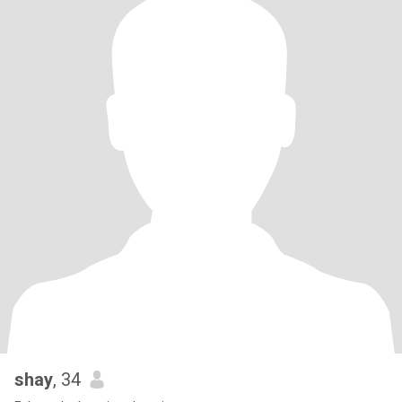
shay
, 34