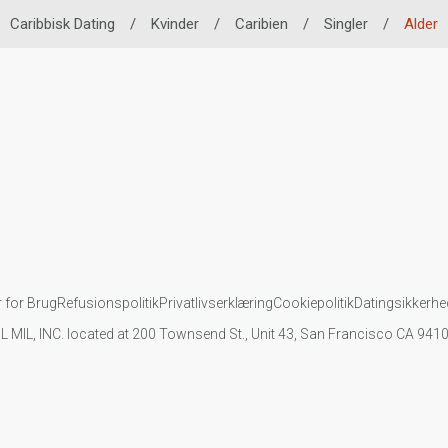
Caribbisk Dating
/
Kvinder
/
Caribien
/
Singler
/
Alder
r for Brug
Refusionspolitik
Privatlivserklæring
Cookiepolitik
Datingsikkerhe
IL MIL, INC. located at 200 Townsend St., Unit 43, San Francisco CA 94