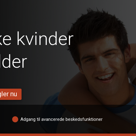
e kvinder
lder
ler nu
Adgang til avancerede beskedsfunktioner