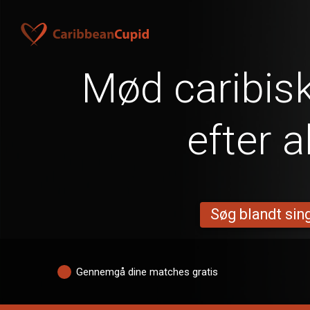
Mød caribisk
efter a
Søg blandt sing
Gennemgå dine matches gratis