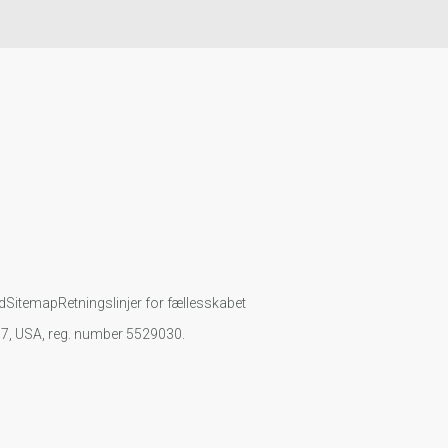
d
Sitemap
Retningslinjer for fællesskabet
107, USA, reg. number 5529030.