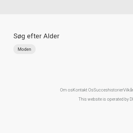
Søg efter Alder
Moden
Om os
Kontakt Os
Succeshistorier
Vilkå
This website is operated by D