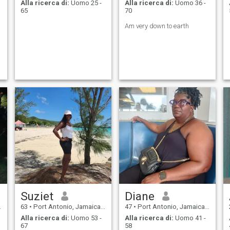
Alla ricerca di:
Uomo 25 -
Alla ricerca di:
Uomo 36 -
65
70
Am very down to earth
Suziet
Diane
63
•
Port Antonio, Jamaica, Giamaica
47
•
Port Antonio, Jamaica, Giamaica
Alla ricerca di:
Uomo 53 -
Alla ricerca di:
Uomo 41 -
67
58