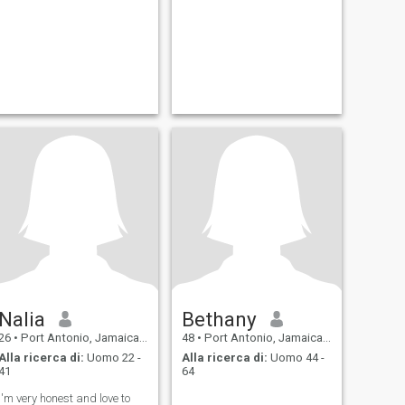
Nalia
Bethany
26
•
Port Antonio, Jamaica, Giamaica
48
•
Port Antonio, Jamaica, Giamaica
Alla ricerca di:
Uomo 22 -
Alla ricerca di:
Uomo 44 -
41
64
I'm very honest and love to