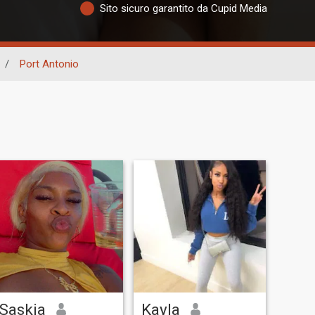
Sito sicuro garantito da Cupid Media
/
Port Antonio
Saskia
Kayla