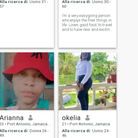
Alla ricerca di:
Uomo 31 -
Alla ricerca di:
Uomo 30 -
57
60
I’m a very easygoing person
who enjoys the finer things in
life. Loves good food, to travel
and to have new and exciting
experiences.
Arianna
okelia
23
•
Port Antonio, Jamaica, Giamaica
21
•
Port Antonio, Jamaica, Giamaica
Alla ricerca di:
Donna 26 -
Alla ricerca di:
Uomo 24 -
49
46