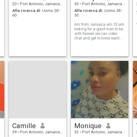
20
•
Port Antonio, Jamaica, Giamaica
33
•
Port Antonio, Jamaica, Giamaica
Alla ricerca di:
Uomo 28 -
Alla ricerca di:
Uomo 38 -
60
53
Am from Jamaica am 33 am
looking for a good man to be
with forever we can video
chat and get to know each
other
Camille
Monique
39
•
Port Antonio, Jamaica, Giamaica
32
•
Port Antonio, Jamaica, Giamaica