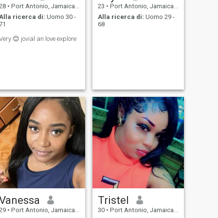
28
•
Port Antonio, Jamaica, Giamaica
23
•
Port Antonio, Jamaica, Giamaica
Alla ricerca di:
Uomo 30 -
Alla ricerca di:
Uomo 29 -
71
68
Very 😊 jovial an love explore
Vanessa
Tristel
29
•
Port Antonio, Jamaica, Giamaica
30
•
Port Antonio, Jamaica, Giamaica