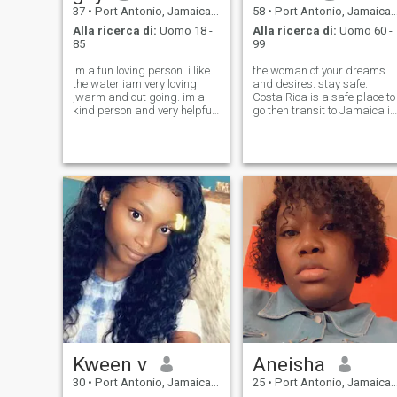
37
•
Port Antonio, Jamaica, Giamaica
58
•
Port Antonio, Jamaica, Giamaica
Alla ricerca di:
Uomo 18 -
Alla ricerca di:
Uomo 60 -
85
99
im a fun loving person. i like
the woman of your dreams
the water iam very loving
and desires. stay safe.
,warm and out going. im a
Costa Rica is a safe place to
kind person and very helpful.
go then transit to Jamaica if
i enjoy debating in current
you want to run away from
affairs.im a mentor and a
the eyes of the world. I'm in
motivational speaker.I HATE
real estate and therapy oils
MEN WHO COME ON SITES
as well as tropical herbs for
LIKE THESE EXPOSING
natural healing. I NEVER S
THEIR NAKEDN
Kween v
Aneisha
30
•
Port Antonio, Jamaica, Giamaica
25
•
Port Antonio, Jamaica, Giamaica