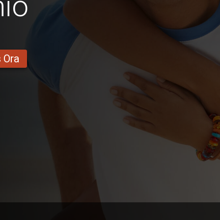
nio
s Ora