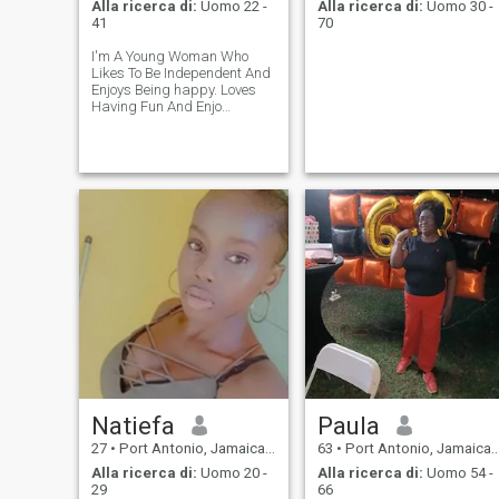
Alla ricerca di:
Uomo 22 -
Alla ricerca di:
Uomo 30 -
41
70
I'm A Young Woman Who
Likes To Be Independent And
Enjoys Being happy. Loves
Having Fun And Enjo
Romance.
Natiefa
Paula
27
•
Port Antonio, Jamaica, Giamaica
63
•
Port Antonio, Jamaica, Giamaica
Alla ricerca di:
Uomo 20 -
Alla ricerca di:
Uomo 54 -
29
66