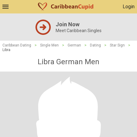
Login
Join Now
Meet Caribbean Singles
Caribbean Dating
>
Single Men
>
German
>
Dating
>
Star Sign
>
Libra
Libra German Men