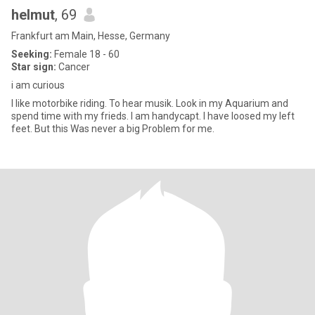
helmut
, 69
Frankfurt am Main, Hesse, Germany
Seeking:
Female 18 - 60
Star sign:
Cancer
i am curious
I like motorbike riding. To hear musik. Look in my Aquarium and
spend time with my frieds. I am handycapt. I have loosed my left
feet. But this Was never a big Problem for me.