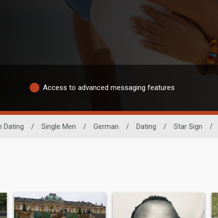
Access to advanced messaging features
n Dating
/
Single Men
/
German
/
Dating
/
Star Sign
/