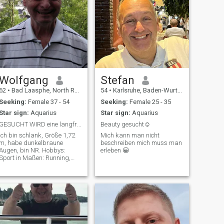
Wolfgang
Stefan
62
•
Bad Laasphe, North Rhine-Westphalia, Germany
54
•
Karlsruhe, Baden-Wurttemberg, Germany
Seeking:
Female 37 - 54
Seeking:
Female 25 - 35
Star sign:
Aquarius
Star sign:
Aquarius
GESUCHT WIRD eine langfristige Beziehung
Beauty gesucht☺️
Ich bin schlank, Größe 1,72
Mich kann man nicht
m, habe dunkelbraune
beschreiben mich muss man
Augen, bin NR. Hobbys:
erleben 😀
Sport in Maßen: Running,
Yoga Gymnastik, Workouts
zu Hause, ich liebe
interessante Städtereisen,
die Natur, das Meer, den
Strand und gutes Essen.