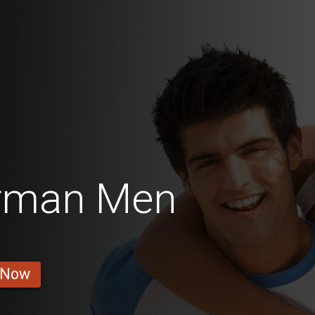
erman Men
 Now