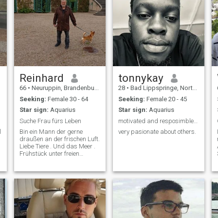
Reinhard
tonnykay
66
•
Neuruppin, Brandenburg, Germany
28
•
Bad Lippspringe, North Rhine-Westphalia, Germany
Seeking:
Female 30 - 64
Seeking:
Female 20 - 45
Star sign:
Aquarius
Star sign:
Aquarius
Suche Frau fürs Leben
motivated and resposimble soul
l
Bin ein Mann der gerne
very pasionate about others.
draußen an der frischen Luft.
Liebe Tiere . Und das Meer .
Frühstück unter freien
Himmel.