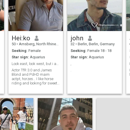
Hei:ko
john
50
•
Arnsberg, North Rhine-Westphalia, Germany
32
•
Berlin, Berlin, Germany
Seeking:
Female
Seeking:
Female 18 - 18
Star sign:
Aquarius
Star sign:
Aquarius
Look east, look west, but i am the best.
,
Actor TfR 3.0 and James
.
Blond and PdHD maim
actpt, horzes… I like horse
riding and looking for sweet
ladies.