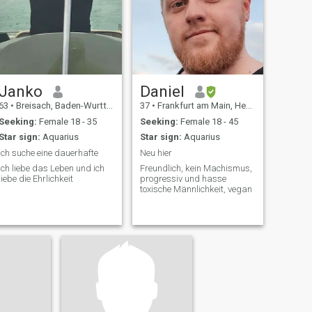
Janko
Daniel
63
•
Breisach, Baden-Wurttemberg, Germany
37
•
Frankfurt am Main, Hesse, Germany
Seeking:
Female 18 - 35
Seeking:
Female 18 - 45
Star sign:
Aquarius
Star sign:
Aquarius
Ich suche eine dauerhafte
Neu hier
Ich liebe das Leben und ich
Freundlich, kein Machismus,
liebe die Ehrlichkeit
progressiv und hasse
toxische Männlichkeit, vegan