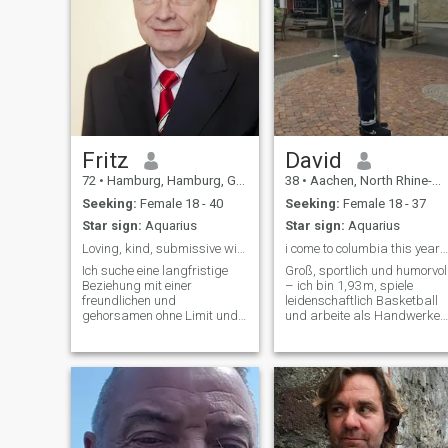
Fritz
David
72
•
Hamburg, Hamburg, Germany
38
•
Aachen, North Rhine-Westphalia, Germany
Seeking:
Female 18 - 40
Seeking:
Female 18 - 37
Star sign:
Aquarius
Star sign:
Aquarius
Loving, kind, submissive without limit.
i come to columbia this year to much scammer here
Ich suche eine langfristige
Groß, sportlich und humorvol
Beziehung mit einer
– ich bin 1,93 m, spiele
freundlichen und
leidenschaftlich Basketball
gehorsamen ohne Limit und
und arbeite als Handwerker
aufgeschlossenen Frau, um
mit Herz. Ehrlich,
gemeinsam eine schöne Zeit
bodenständig und direkt,
zu verbringen (körperlich
suche ich keine Spielchen,
und psychisch). Dies kann
sondern eine Frau mit
ein Tag, ein oder mehrere
Tiefgang und Lebensfreude.
Abende oder längere
Wenn du Lust auf ech
Zeiträum