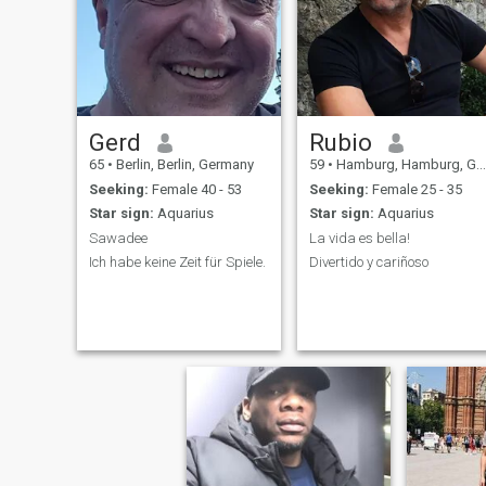
Gerd
Rubio
65
•
Berlin, Berlin, Germany
59
•
Hamburg, Hamburg, Germany
Seeking:
Female 40 - 53
Seeking:
Female 25 - 35
Star sign:
Aquarius
Star sign:
Aquarius
Sawadee
La vida es bella!
Ich habe keine Zeit für Spiele.
Divertido y cariñoso