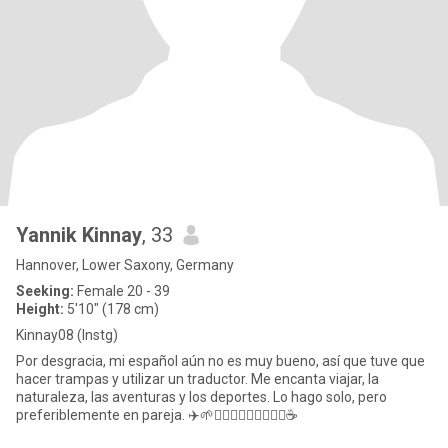
Yannik Kinnay
, 33
Hannover, Lower Saxony, Germany
Seeking:
Female 20 - 39
Height:
5'10" (178 cm)
Kinnay08 (Instg)
Por desgracia, mi español aún no es muy bueno, así que tuve que
hacer trampas y utilizar un traductor. Me encanta viajar, la
naturaleza, las aventuras y los deportes. Lo hago solo, pero
preferiblemente en pareja. ✈️🌱🚴🏼‍♂️🧗🏼‍♂️🏋🏽‍♂️☕️