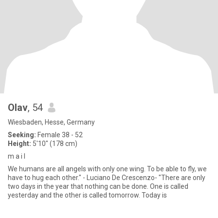
Olav
, 54
Wiesbaden, Hesse, Germany
Seeking:
Female 38 - 52
Height:
5'10" (178 cm)
m a i l
We humans are all angels with only one wing. To be able to fly, we
have to hug each other." - Luciano De Crescenzo- "There are only
two days in the year that nothing can be done. One is called
yesterday and the other is called tomorrow. Today is