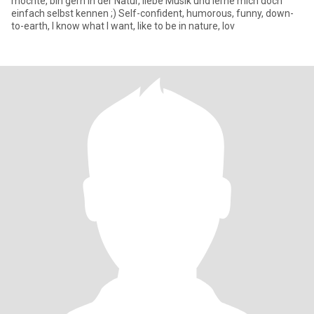
möchte, bin gern in der Natur, liebe Musik und lerne mich doch
einfach selbst kennen ;) Self-confident, humorous, funny, down-
to-earth, I know what I want, like to be in nature, lov