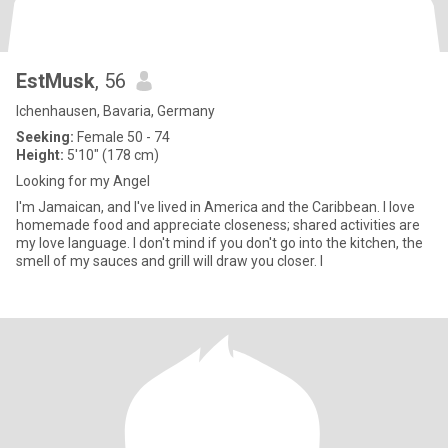
EstMusk
, 56
Ichenhausen, Bavaria, Germany
Seeking:
Female 50 - 74
Height:
5'10" (178 cm)
Looking for my Angel
I'm Jamaican, and I've lived in America and the Caribbean. I love
homemade food and appreciate closeness; shared activities are
my love language. I don't mind if you don't go into the kitchen, the
smell of my sauces and grill will draw you closer. I