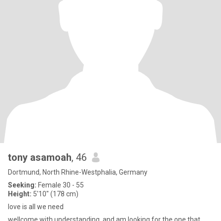
tony asamoah
, 46
Dortmund, North Rhine-Westphalia, Germany
Seeking:
Female 30 - 55
Height:
5'10" (178 cm)
love is all we need
wellcome with understanding .and am looking for the one that