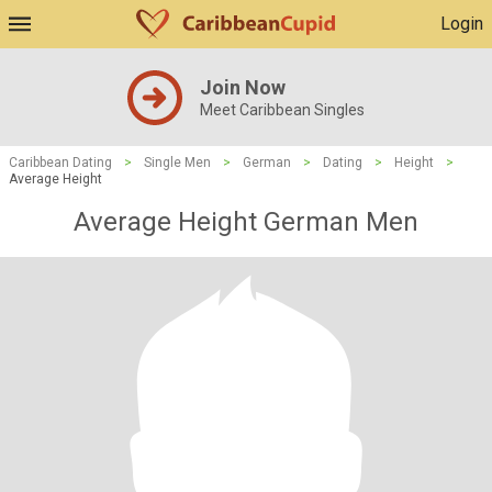
Login
Join Now
Meet Caribbean Singles
Caribbean Dating
>
Single Men
>
German
>
Dating
>
Height
>
Average Height
Average Height German Men