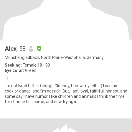
Alex
, 58
Mönchengladbach, North Rhine-Westphalia, Germany
Seeking:
Female 18 - 99
Eye color:
Green
Hi
I'm not Brad Pitt or George Clooney, I know myself. :-) I can not
cook or dance, and I'm not rich, But, I am loyal, faithful, honest, and
some say I have humor. I like children and animals I think the time
for change has come, and now trying in t