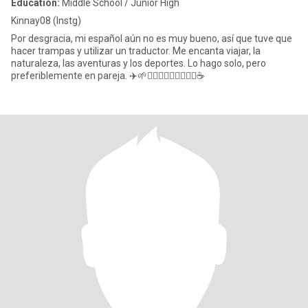
Education:
Middle School / Junior High
Kinnay08 (Instg)
Por desgracia, mi español aún no es muy bueno, así que tuve que
hacer trampas y utilizar un traductor. Me encanta viajar, la
naturaleza, las aventuras y los deportes. Lo hago solo, pero
preferiblemente en pareja. ✈️🌱🚴🏼‍♂️🧗🏼‍♂️🏋🏽‍♂️☕️