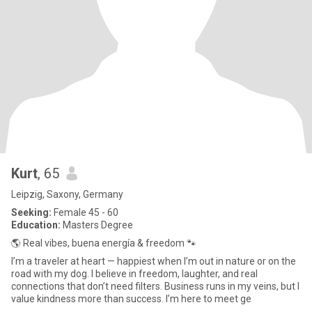
Kurt
, 65
Leipzig, Saxony, Germany
Seeking:
Female 45 - 60
Education:
Masters Degree
🌎 Real vibes, buena energía & freedom 🐾
I’m a traveler at heart — happiest when I’m out in nature or on the
road with my dog. I believe in freedom, laughter, and real
connections that don’t need filters. Business runs in my veins, but I
value kindness more than success. I’m here to meet ge