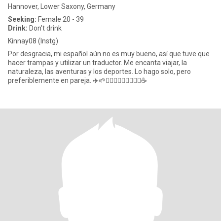
Hannover, Lower Saxony, Germany
Seeking:
Female 20 - 39
Drink:
Don't drink
Kinnay08 (Instg)
Por desgracia, mi español aún no es muy bueno, así que tuve que
hacer trampas y utilizar un traductor. Me encanta viajar, la
naturaleza, las aventuras y los deportes. Lo hago solo, pero
preferiblemente en pareja. ✈️🌱🚴🏼‍♂️🧗🏼‍♂️🏋🏽‍♂️☕️