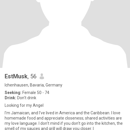
EstMusk
, 56
Ichenhausen, Bavaria, Germany
Seeking:
Female 50 - 74
Drink:
Don't drink
Looking for my Angel
I'm Jamaican, and I've lived in America and the Caribbean. I love
homemade food and appreciate closeness; shared activities are
my love language. I don't mind if you don't go into the kitchen, the
smell of my sauces and grill will draw you closer. I