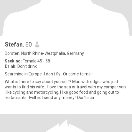
Stefan
, 60
Dorsten, North Rhine-Westphalia, Germany
Seeking:
Female 45 - 58
Drink:
Don't drink
Searching in Europe -I don’t fly . Or come to me !
What is there to say about yourself? Man with edges who just
wants to find his wife . I love the sea or travel with my camper van
,like cycling and motorcycling, I like good food and going out to
restaurants . Iwill not send any money ! Don't sca