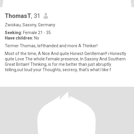
ThomasT
, 31
Zwickau, Saxony, Germany
Seeking:
Female 21 - 35
Have children:
No
Termer Thomas, lefthanded and more A Thinker!
Most of the time, A Nice And quite Honest Gentleman!! i Honestly
quite Love The whole Female presence, In Saxony And Southern
Great Britain! Thinking, is for me better than just abruptly
telling,out loud your Thoughts, secrecy, that’s what I like f