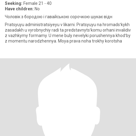
Seeking:
Female 21 - 40
Have children:
No
Чоловік з бородою і гавайською сорочкою шукає відн
Pratsyuyu administratsiyeyu v likarni. Pratsyuyu na hromadsʹkykh
zasadakh u vyrobnychiy radi ta predstavnytsʹkomu orhani invalidiv
z vazhkymy formamy. U mene buly nevelyki porushennya khodʹby
z momentu narodzhennya. Moya prava noha trokhy korotsha