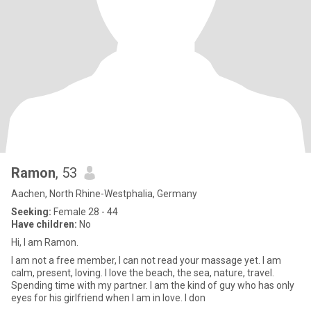
Ramon
, 53
Aachen, North Rhine-Westphalia, Germany
Seeking:
Female 28 - 44
Have children:
No
Hi, I am Ramon.
I am not a free member, I can not read your massage yet. I am
calm, present, loving. I love the beach, the sea, nature, travel.
Spending time with my partner. I am the kind of guy who has only
eyes for his girlfriend when I am in love. I don