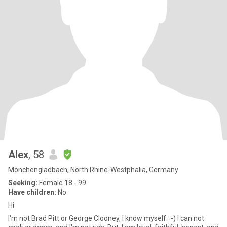
Alex
, 58
Mönchengladbach, North Rhine-Westphalia, Germany
Seeking:
Female 18 - 99
Have children:
No
Hi
I'm not Brad Pitt or George Clooney, I know myself. :-) I can not