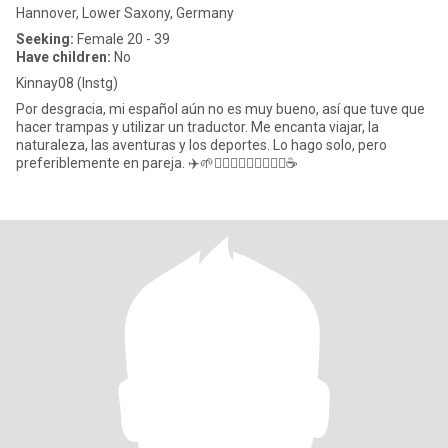
Hannover, Lower Saxony, Germany
Seeking:
Female 20 - 39
Have children:
No
Kinnay08 (Instg)
Por desgracia, mi español aún no es muy bueno, así que tuve que
hacer trampas y utilizar un traductor. Me encanta viajar, la
naturaleza, las aventuras y los deportes. Lo hago solo, pero
preferiblemente en pareja. ✈️🌱🚴🏼‍♂️🧗🏼‍♂️🏋🏽‍♂️☕️