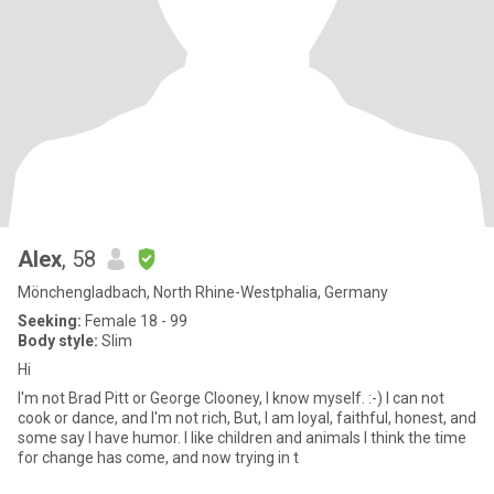
Alex
, 58
Mönchengladbach, North Rhine-Westphalia, Germany
Seeking:
Female 18 - 99
Body style:
Slim
Hi
I'm not Brad Pitt or George Clooney, I know myself. :-) I can not
cook or dance, and I'm not rich, But, I am loyal, faithful, honest, and
some say I have humor. I like children and animals I think the time
for change has come, and now trying in t