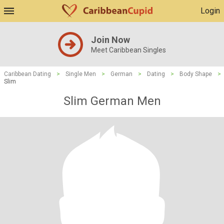
Login
Join Now
Meet Caribbean Singles
Caribbean Dating
>
Single Men
>
German
>
Dating
>
Body Shape
>
Slim
Slim German Men