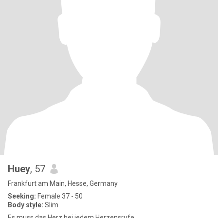
Huey
, 57
Frankfurt am Main, Hesse, Germany
Seeking:
Female 37 - 50
Body style:
Slim
Es muss das Herz bei jedem Herzensrufe........