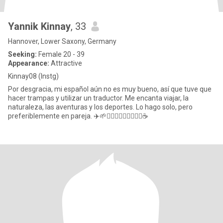
Yannik Kinnay
, 33
Hannover, Lower Saxony, Germany
Seeking:
Female 20 - 39
Appearance:
Attractive
Kinnay08 (Instg)
Por desgracia, mi español aún no es muy bueno, así que tuve que
hacer trampas y utilizar un traductor. Me encanta viajar, la
naturaleza, las aventuras y los deportes. Lo hago solo, pero
preferiblemente en pareja. ✈️🌱🚴🏼‍♂️🧗🏼‍♂️🏋🏽‍♂️☕️