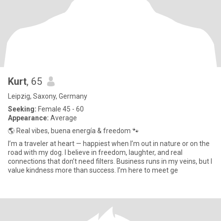
Kurt
, 65
Leipzig, Saxony, Germany
Seeking:
Female 45 - 60
Appearance:
Average
🌎 Real vibes, buena energía & freedom 🐾
I’m a traveler at heart — happiest when I’m out in nature or on the
road with my dog. I believe in freedom, laughter, and real
connections that don’t need filters. Business runs in my veins, but I
value kindness more than success. I’m here to meet ge