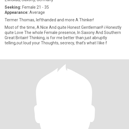
Seeking:
Female 21 - 35
Appearance:
Average
Termer Thomas, lefthanded and more A Thinker!
Most of the time, A Nice And quite Honest Gentleman!! i Honestly
quite Love The whole Female presence, In Saxony And Southern
Great Britain! Thinking, is for me better than just abruptly
telling,out loud your Thoughts, secrecy, that’s what I like f