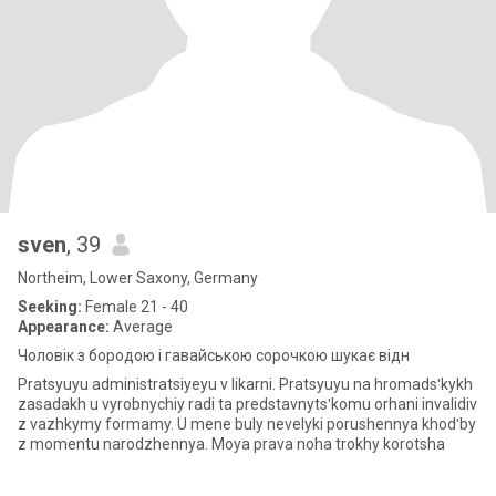
sven
, 39
Northeim, Lower Saxony, Germany
Seeking:
Female 21 - 40
Appearance:
Average
Чоловік з бородою і гавайською сорочкою шукає відн
Pratsyuyu administratsiyeyu v likarni. Pratsyuyu na hromadsʹkykh
zasadakh u vyrobnychiy radi ta predstavnytsʹkomu orhani invalidiv
z vazhkymy formamy. U mene buly nevelyki porushennya khodʹby
z momentu narodzhennya. Moya prava noha trokhy korotsha