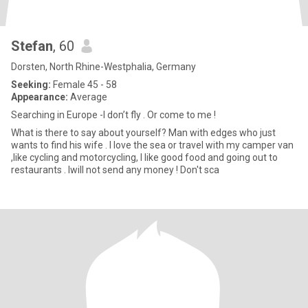
Stefan
, 60
Dorsten, North Rhine-Westphalia, Germany
Seeking:
Female 45 - 58
Appearance:
Average
Searching in Europe -I don’t fly . Or come to me !
What is there to say about yourself? Man with edges who just
wants to find his wife . I love the sea or travel with my camper van
,like cycling and motorcycling, I like good food and going out to
restaurants . Iwill not send any money ! Don't sca