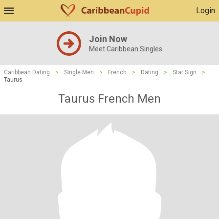
Login
Join Now
Meet Caribbean Singles
Caribbean Dating
>
Single Men
>
French
>
Dating
>
Star Sign
>
Taurus
Taurus French Men