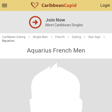
Login
Join Now
Meet Caribbean Singles
Caribbean Dating
>
Single Men
>
French
>
Dating
>
Star Sign
>
Aquarius
Aquarius French Men