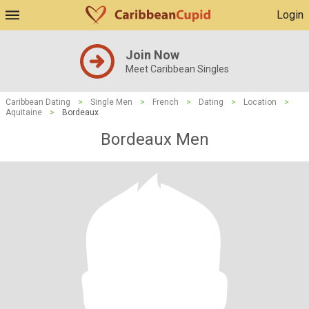
Login
Join Now
Meet Caribbean Singles
Caribbean Dating
>
Single Men
>
French
>
Dating
>
Location
>
Aquitaine
>
Bordeaux
Bordeaux Men