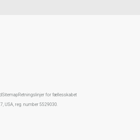
d
Sitemap
Retningslinjer for fællesskabet
107, USA, reg. number 5529030.