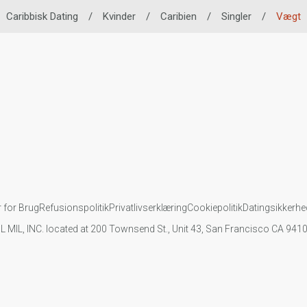
Caribbisk Dating
/
Kvinder
/
Caribien
/
Singler
/
Vægt
r for Brug
Refusionspolitik
Privatlivserklæring
Cookiepolitik
Datingsikkerhe
IL MIL, INC. located at 200 Townsend St., Unit 43, San Francisco CA 94