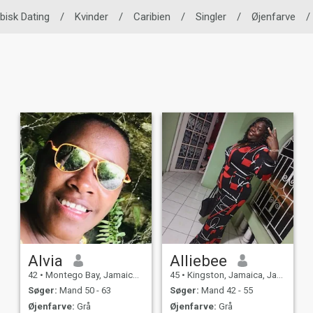
bisk Dating
/
Kvinder
/
Caribien
/
Singler
/
Øjenfarve
/
Alvia
Alliebee
42
•
Montego Bay, Jamaica, Jamaica
45
•
Kingston, Jamaica, Jamaica
Søger:
Mand 50 - 63
Søger:
Mand 42 - 55
Øjenfarve:
Grå
Øjenfarve:
Grå