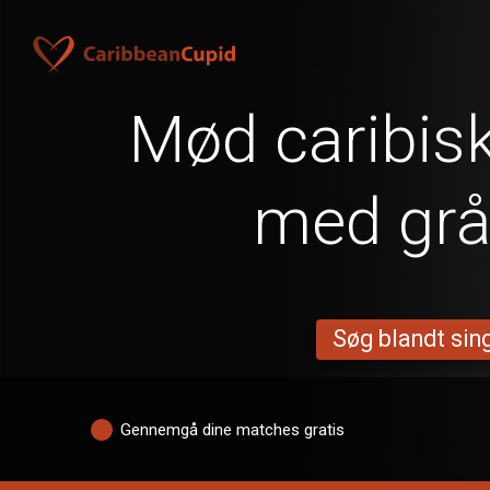
Mød caribisk
med grå
Søg blandt sing
Gennemgå dine matches gratis