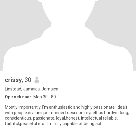
crissy
, 30
Linstead, Jamaica, Jamaica
Op zoek naar:
Man 30 - 80
Mostly importantly. I'm enthusiastic and highly passionate I dealt
with people in a unique manner.I describe myself as hardworking,
conscientious, passionate, loyal,honest, intellectual reliable,
faithful,peaceful etc...I'm fully capable of being abl