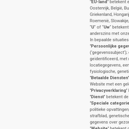
"EU-land"
betekent el
Oostenrijk, België, Bu
Griekenland, Hongarij
Roemenië, Slowakije
"
U
" of "
Uw
" betekent
anderszins met onze 
In bepaalde situaties 
'Persoonlijke gege
('gegevenssubject'); 
geïdentificeerd, met
locatiegegevens, een 
fysiologische, geneti
'Betaalde Diensten'
Website met een gel
'Privacyverklaring'
'Dienst'
betekent de 
'Speciale categor
politieke opvattinge
strafblad, genetisch
gegevens over gezon
'Website'
betekent d