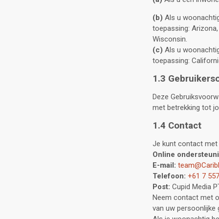
(b)
Als u woonachtig 
toepassing: Arizona, 
Wisconsin.
(c)
Als u woonachtig 
toepassing: Californi
1.3 Gebruiker
Deze Gebruiksvoorwa
met betrekking tot j
1.4 Contact
Je kunt contact met
Online ondersteuni
E-mail:
team@Carib
Telefoon:
+61 7 55
Post:
Cupid Media P
Neem contact met on
van uw persoonlijke