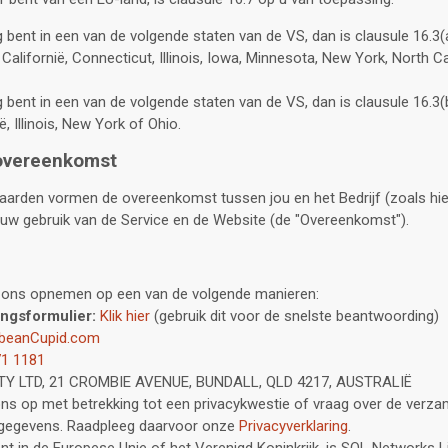
bent in een van de volgende staten van de VS, dan is clausule 16.3(
Californië, Connecticut, Illinois, Iowa, Minnesota, New York, North Ca
bent in een van de volgende staten van de VS, dan is clausule 16.3(
ë, Illinois, New York of Ohio.
sovereenkomst
arden vormen de overeenkomst tussen jou en het Bedrijf (zoals hie
ouw gebruik van de Service en de Website (de "Overeenkomst").
 ons opnemen op een van de volgende manieren:
ngsformulier:
Klik hier
(gebruik dit voor de snelste beantwoording)
beanCupid.com
71 1181
TY LTD, 21 CROMBIE AVENUE, BUNDALL, QLD 4217, AUSTRALIË
s op met betrekking tot een privacykwestie of vraag over de verzam
 gegevens. Raadpleeg daarvoor onze
Privacyverklaring
.