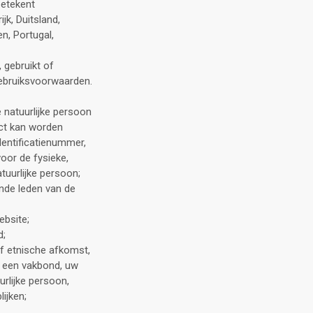
betekent
jk, Duitsland,
en, Portugal,
 gebruikt of
Gebruiksvoorwaarden.
e natuurlijke persoon
rect kan worden
dentificatienummer,
voor de fysieke,
tuurlijke persoon;
ende leden van de
ebsite;
d;
f etnische afkomst,
n een vakbond, uw
urlijke persoon,
ijken;