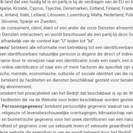
k land dat een huidig lid is en partij is bij de verdragen van de EU en 
lgarije, Kroatië, Cyprus, Tsjechië, Denemarken, Estland, Finland, Frankri
e, Ierland, Italië, Letland, Litouwen, Luxemburg, Malta, Nederland, Pol
, Slovenië, Spanje en Zweden;
 de consument, cliënt, klant of een ander die onze Diensten afneemt,
Diensten interacteert, en wordt beschouwd als een partij bij deze 
afhankelijk van de context kan "U" leiden tot "lid".
vens'
betekent alle informatie met betrekking tot een identificeerbar
een identificeerbare natuurlijke persoon is degene die direct of indi
 name door te verwijzen naar een identificator zoals een naam, een i
online-identificator of naar een of meer factoren die specifiek zijn 
sche, mentale, economische, culturele of sociale identiteit van die na
betekent de faciliteiten en diensten beschikbaar gesteld voor betal
dig abonnement;
betekent het privacybeleid van het Bedrijf dat beschikbaar is op de W
faciliteiten die via de Website voor leden beschikbaar worden gestel
ie Persoonsgegevens'
betekent persoonlijke gegevens waaruit ras o
n, religieuze of levensbeschouwelijke overtuigingen, lidmaatschap va
e en biometrische gegevens voor het uniek identificeren van een natu
dheid of gegevens over uw seksuele leven of seksuele geaardheid bl
eze website die eigendom is van en wordt beheerd door het Bedrijf;