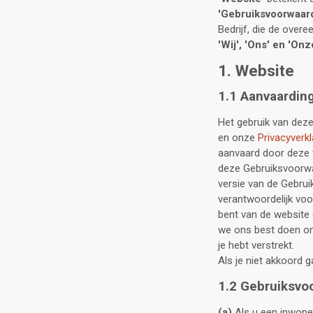
'Gebruiksvoorwaar
Bedrijf, die de over
'Wij', 'Ons' en 'Onz
1. Website
1.1 Aanvaardin
Het gebruik van dez
en onze
Privacyverkl
aanvaard door deze we
deze Gebruiksvoorwaa
versie van de Gebrui
verantwoordelijk voo
bent van de website 
we ons best doen om 
je hebt verstrekt.
Als je niet akkoord 
1.2 Gebruiksvo
(a)
Als u een inwoner