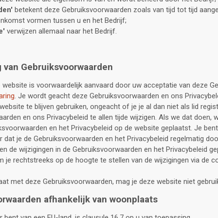
den'
betekent deze Gebruiksvoorwaarden zoals van tijd tot tijd aang
eenkomst vormen tussen u en het Bedrijf;
e'
verwijzen allemaal naar het Bedrijf.
g van Gebruiksvoorwaarden
e website is voorwaardelijk aanvaard door uw acceptatie van deze 
aring
. Je wordt geacht deze Gebruiksvoorwaarden en ons Privacybel
bsite te blijven gebruiken, ongeacht of je je al dan niet als lid regi
rden en ons Privacybeleid te allen tijde wijzigen. Als we dat doen, 
ksvoorwaarden en het Privacybeleid op de website geplaatst. Je bent 
r dat je de Gebruiksvoorwaarden en het Privacybeleid regelmatig door
en de wijzigingen in de Gebruiksvoorwaarden en het Privacybeleid gepu
je rechtstreeks op de hoogte te stellen van de wijzigingen via de 
gaat met deze Gebruiksvoorwaarden, mag je deze website niet gebrui
orwaarden afhankelijk van woonplaats
 bent van een EU-land, is clausule 16.7 op u van toepassing.