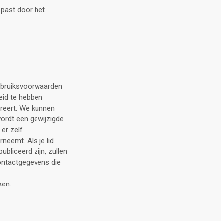
epast door het
Gebruiksvoorwaarden
eid te hebben
streert. We kunnen
wordt een gewijzigde
er zelf
neemt. Als je lid
bliceerd zijn, zullen
contactgegevens die
ken.