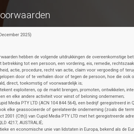
voorwaarden
3 December 2025)
rwaarden hebben de volgende uitdrukkingen de overeenkomstige bet
 betrekking tot een persoon, een vordering, eis, remedie, rechtszaak,
heid, actie, procedure, recht van actie, claim voor vergoeding of teru
gelopen door of te verhalen door of tegen de persoon, hoe die ook o
d, direct, toekomstig of voorwaardelijk is;
ekent exploiteren, op de markt brengen, promoten, ontwikkelen, inte
n en elke andere activiteit voor winst of beloning ondernemen;
pid Media PTY LTD (ACN 104 844 564), een bedrijf geregistreerd in 
ook elke geassocieerde of gerelateerde onderneming (zoals die terme
Act 2001 (Cth)) van Cupid Media PTY LTD met het geregistreerde ad
QLD 4217, AUSTRALIË;
tieke en economische unie van lidstaten in Europa, bekend als de Eu