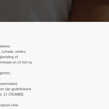
ekenis:
 schade, verlies,
gbetaling of
ntstaat en of het nu
greren,
Queensland,
n zijn gedefinieerd
res: 21 CROMBIE
ropese Unie;