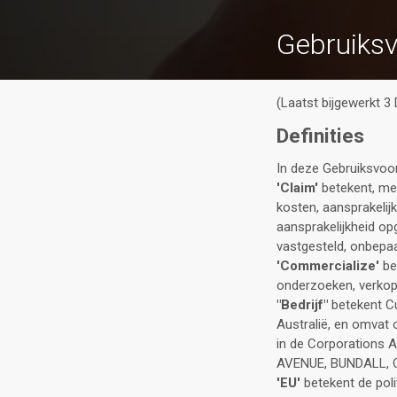
Gebruiks
(Laatst bijgewerkt 
Definities
In deze Gebruiksvoo
'Claim'
betekent, met
kosten, aansprakelijk
aansprakelijkheid op
vastgesteld, onbepaal
'Commercialize'
bet
onderzoeken, verkope
"Bedrijf"
betekent Cu
Australië, en omvat 
in de Corporations 
AVENUE, BUNDALL, 
'EU'
betekent de poli