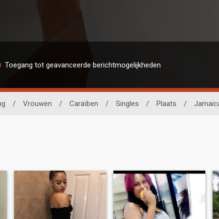
Toegang tot geavanceerde berichtmogelijkheden
ng
/
Vrouwen
/
Caraïben
/
Singles
/
Plaats
/
Jamaic