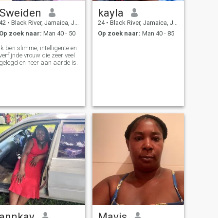
Sweiden
kayla
42
•
Black River, Jamaica, Jamaica
24
•
Black River, Jamaica, Jamaica
Op zoek naar:
Man 40 - 50
Op zoek naar:
Man 40 - 85
Ik ben slimme, intelligente en
verfijnde vrouw die zeer veel
gelegd en neer aan aarde is.
annkay
Mavis