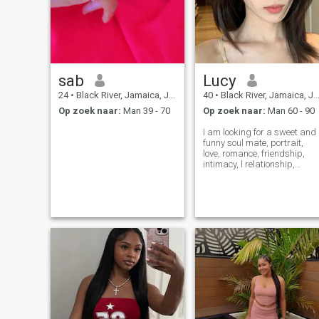
sab
Lucy
24
•
Black River, Jamaica, Jamaica
40
•
Black River, Jamaica, Jamaica
Op zoek naar:
Man 39 - 70
Op zoek naar:
Man 60 - 90
I am looking for a sweet and
funny soul mate, portrait,
love, romance, friendship,
intimacy, l relationship,
spirituality or someone who
is compatible and
trustworthy