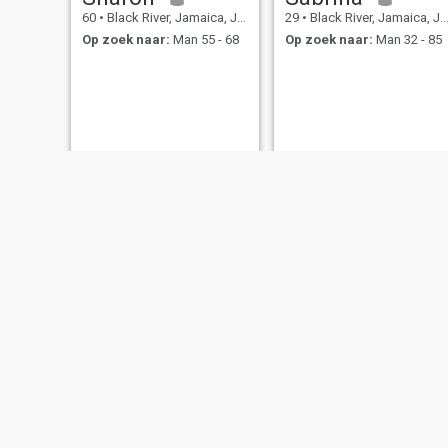
60
•
Black River, Jamaica, Jamaica
29
•
Black River, Jamaica, Jamaica
Op zoek naar:
Man 55 - 68
Op zoek naar:
Man 32 - 85
Kerryon
ashalee Marshall
29
•
Black River, Jamaica, Jamaica
34
•
Black River, Jamaica, Jamaica