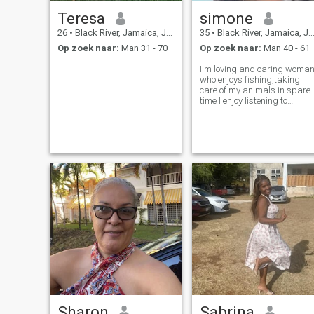
Teresa
simone
26
•
Black River, Jamaica, Jamaica
35
•
Black River, Jamaica, Jamaica
Op zoek naar:
Man 31 - 70
Op zoek naar:
Man 40 - 61
I'm loving and caring woma
who enjoys fishing,taking
care of my animals in spare
time I enjoy listening to
music,cooking relaxing while
I watch a movies.Im just a
cool person whose not too
fussy love being me and not
someone else and looking for
a s
Sharon
Sabrina