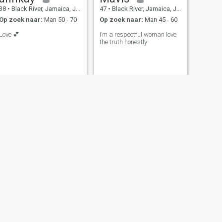
38
•
Black River, Jamaica, Jamaica
47
•
Black River, Jamaica, Jamaica
Op zoek naar:
Man 50 - 70
Op zoek naar:
Man 45 - 60
Love 💕
I’m a respectful woman love
the truth honestly
VOLGENDE
Vanisa
30
•
Black River, Jamaica, Jamaica