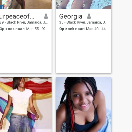
urpeaceofmind
Georgia
39
•
Black River, Jamaica, Jamaica
35
•
Black River, Jamaica, Jamaica
Op zoek naar:
Man 55 - 92
Op zoek naar:
Man 40 - 44