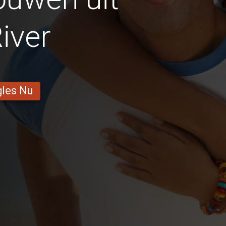
iver
gles Nu