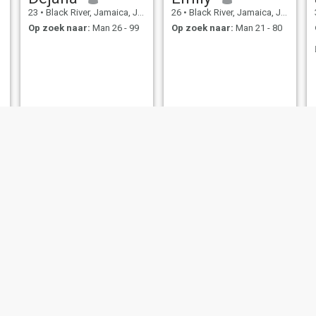
23
•
Black River, Jamaica, Jamaica
26
•
Black River, Jamaica, Jamaica
Op zoek naar:
Man 26 - 99
Op zoek naar:
Man 21 - 80
Mekelia
kim
18
•
Black River, Jamaica, Jamaica
41
•
Black River, Jamaica, Jamaica