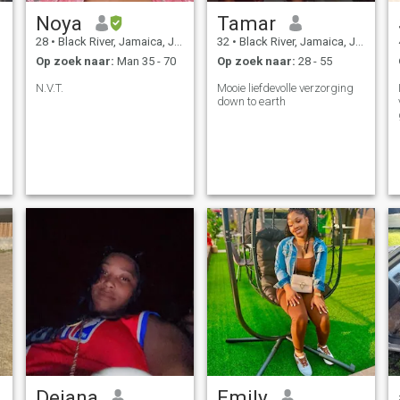
Noya
Tamar
28
•
Black River, Jamaica, Jamaica
32
•
Black River, Jamaica, Jamaica
Op zoek naar:
Man 35 - 70
Op zoek naar:
28 - 55
n
N.V.T.
Mooie liefdevolle verzorging
down to earth
Dejana
Emily