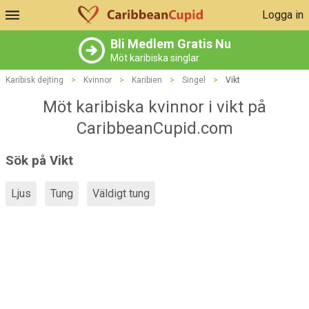
Logga in
Bli Medlem Gratis Nu
Möt karibiska singlar
Karibisk dejting
>
Kvinnor
>
Karibien
>
Singel
>
Vikt
Möt karibiska kvinnor i vikt på
CaribbeanCupid.com
Sök på Vikt
Ljus
Tung
Väldigt tung