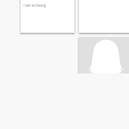
I am so loving
kim
26
•
Montego Bay, Jamaica, Jamaika
Suche:
Männlich 26 - 50
Gewicht:
150 kg (330 lb)
I love to read dance and go t