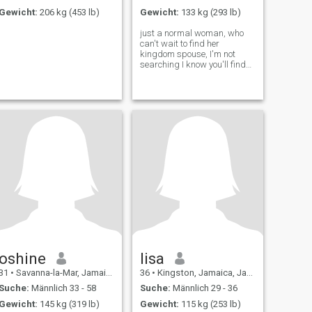
Gewicht:
206 kg (453 lb)
Gewicht:
133 kg (293 lb)
just a normal woman, who
can't wait to find her
kingdom spouse, I'm not
searching I know you'll find
me, by God's grace.
oshine
lisa
31
•
Savanna-la-Mar, Jamaica, Jamaika
36
•
Kingston, Jamaica, Jamaika
Suche:
Männlich 33 - 58
Suche:
Männlich 29 - 36
Gewicht:
145 kg (319 lb)
Gewicht:
115 kg (253 lb)