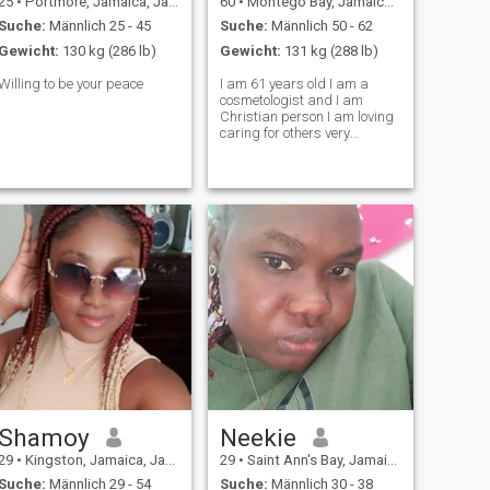
25
•
Portmore, Jamaica, Jamaika
60
•
Montego Bay, Jamaica, Jamaika
Suche:
Männlich 25 - 45
Suche:
Männlich 50 - 62
Gewicht:
130 kg (286 lb)
Gewicht:
131 kg (288 lb)
Willing to be your peace
I am 61 years old I am a
cosmetologist and I am
Christian person I am loving
caring for others very
intelligent down to earth I love
playing laughing love the
beach the church I am a
Sunday worshiper
Shamoy
Neekie
29
•
Kingston, Jamaica, Jamaika
29
•
Saint Ann's Bay, Jamaica, Jamaika
Suche:
Männlich 29 - 54
Suche:
Männlich 30 - 38