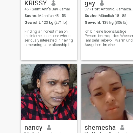
KRISSY
gay
45
•
Saint Ann's Bay, Jamaica, Jamaika
37
•
Port Antonio, Jamaica, Jamaika
Suche:
Männlich 43 - 53
Suche:
Männlich 18 - 85
Gewicht:
123 kg (271 lb)
Gewicht:
139 kg (306 lb)
Finding an honest man on
Ich bin eine lebenslustige
the internet, someone who is
Person. ich mag das Wasse
seriously interested in having
iam sehr liebevoll, warm und
a meaningful relationship is
Ausgehen. Im eine
like finding a needle in a hay
freundliche Person und sehr
stock. I am an introvert, but I
hilfsbereit. Ich genieße,
know how to have fun. I do
diskutieren in der aktuellen
not want to waste anyone's
Angelegenheiten. Im ein
time, nor will I al
Mentor und ein
Motivsprecher. ICH HASSE
MÄNNER, DIE KOMMEN AUF
SEITEN WIE DIESE, ihre
BLÖSSE. Ich hasse MÄNNER
DIE DIE WEBSITE VERBIRGT
IHRE DURCHHANG
PERVERTEDNESS. Ich hasse
Männer, die sprechen Kinder
auf unschuldige Frauen, DIE
SIE GLAUBEN R LÜGNER
WIE SIE SIND ZU
VERWENDEN. Ich bin froh,
dass sie riechen, bevor ich
nancy
shemesha
unschuldig geben einen meh