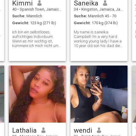
Kimmi
Saneika
40
•
Spanish Town, Jamaica, Jamaika
34
•
Kingston, Jamaica, Jamaika
Suche:
Männlich
Suche:
Männlich 45 - 70
Gewicht:
123 kg (271 lb)
Gewicht:
170 kg (374 lb)
Ich bin ein selbstloses,
My name is saneika
r
aufrichtiges Individuum.
Campbell I’m a very hard
Wenn es mir wichtig ist,
working young lady I have a
kümmere ich mich nicht um
10 year old son his dad die
den halben Arsch. Ich liebe
and am looking for my
Menschen für die Person, die
dream guy to start a family.
du mir zeigst. Ich habe mit
Taten zu tun und nicht mit
einem Haufen Reden, weil ich
gelernt habe, dass man den
Mund dazu bringt, etwas zu
sagen. Ich bin nicht auf
,
Spiele, also wenn es darum
geht bitte ich Sie, tun Sie uns
beiden einen Gefallen und
weiter drängen, dann
sparen wir uns beide viel Zeit
und Energie. Ich genieße die
einfachen Dinge im Leben,
wie Spaziergänge am
Strand, romantische
Abendessen nur wir beide,
Lathalia
wendi
r
kuschelig einen Film zu