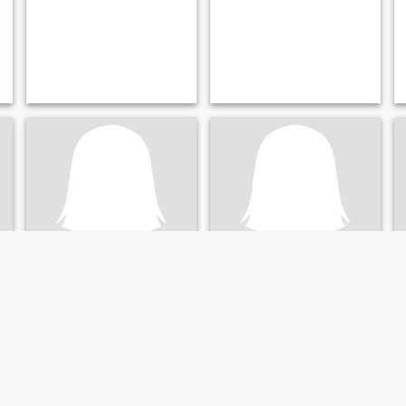
Tani
Shakeria
37
•
Kingston, Jamaica, Jamaika
24
•
Kingston, Jamaica, Jamaika
Suche:
Männlich 37 - 50
Suche:
Männlich 26 - 75
Gewicht:
127 kg (279 lb)
Gewicht:
120 kg (264 lb)
o
Forward thinker, I’m OCD -I
Willkommen alle ❤️