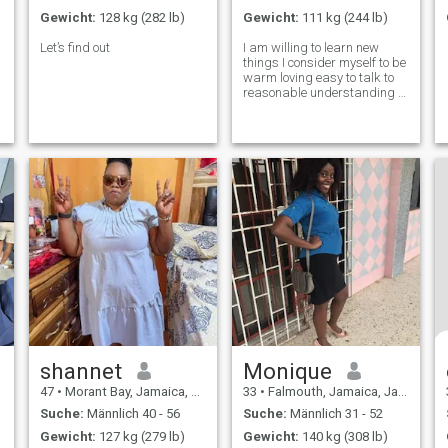
Gewicht:
128 kg (282 lb)
Gewicht:
111 kg (244 lb)
Let’s find out
I am willing to learn new
things I consider myself to be
warm loving easy to talk to
reasonable understanding to
a level
shannet
Monique
47
•
Morant Bay, Jamaica, Jamaika
33
•
Falmouth, Jamaica, Jamaika
Suche:
Männlich 40 - 56
Suche:
Männlich 31 - 52
Gewicht:
127 kg (279 lb)
Gewicht:
140 kg (308 lb)