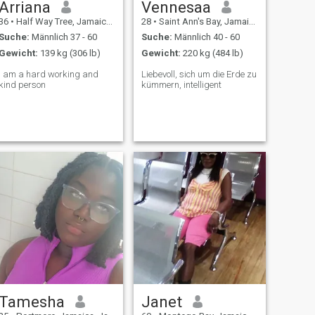
Arriana
Vennesaa
36
•
Half Way Tree, Jamaica, Jamaika
28
•
Saint Ann's Bay, Jamaica, Jamaika
Suche:
Männlich 37 - 60
Suche:
Männlich 40 - 60
Gewicht:
139 kg (306 lb)
Gewicht:
220 kg (484 lb)
l am a hard working and
Liebevoll, sich um die Erde zu
kind person
kümmern, intelligent
Tamesha
Janet