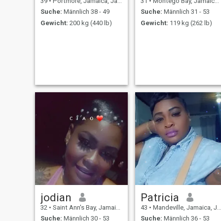
39
•
Portmore, Jamaica, Jamaika
31
•
Montego Bay, Jamaica, Jamaika
intimen Kontakt. WENN U
SENDEN SIE MIR unlesbaren
Suche:
Männlich 38 - 49
Suche:
Männlich 31 - 53
Nachrichten, die ich nur Müll.
Gewicht:
200 kg (440 lb)
Gewicht:
119 kg (262 lb)
U SPRECHEN WOLLEN
ZAHLEN IM STANDARD
vergeuden Sie nicht Ihre
Nachrichten
jodian
Patricia
32
•
Saint Ann's Bay, Jamaica, Jamaika
43
•
Mandeville, Jamaica, Jamaika
Suche:
Männlich 30 - 53
Suche:
Männlich 36 - 53