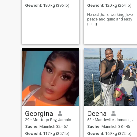
Gewicht:
180 kg (396 lb)
Gewicht:
120 kg (264 lb)
Honest ,hard working ,love
peace and quiet and easy
going
Georgina
Deena
29
•
Montego Bay, Jamaica, Jamaika
52
•
Mandeville, Jamaica, Jamaika
Suche:
Männlich 32 - 57
Suche:
Männlich 38 - 45
Gewicht:
117 kg (257 lb)
Gewicht:
169 kg (372 lb)