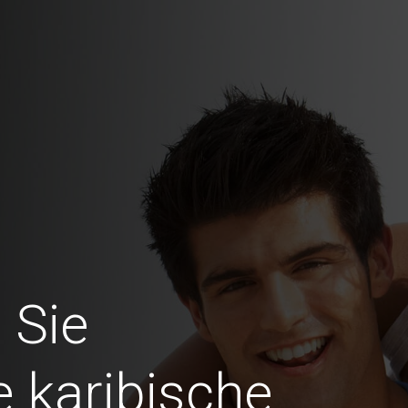
 Sie
 karibische