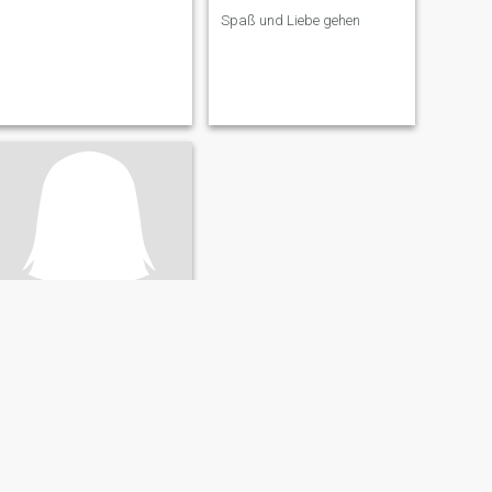
Spaß und Liebe gehen
chermine. McDonald
67
•
Port Maria, Jamaica, Jamaika
Suche:
Männlich 59 - 69
Gewicht:
155 kg (341 lb)
hi my name is chermine