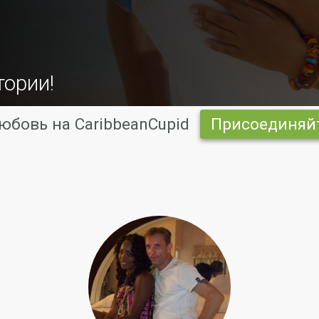
тории!
юбовь на CaribbeanCupid
Присоединяйт