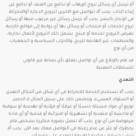
ألا ترسل أي رسائل تروج للإرهاب أو تدافع عن العنف أو تدافع عن
إيذاء الذات. يجب ألا تتواصل مع الآخرين لترويج الدعارة أوالانخراط
في الإتجار بالبشر. يجب ألا ترسل رسائل غير مرغوب فيها أو رسائل
تروج لخدمات أو منتجات أو رسائل بها أي روابط إلى مواقع خارجية
بغرض الترويج لخدمة أو منتج. يشمل ذلك الترويج لأعمال تجارية،
والمنظمات غير الهادفة للربح، والأحزاب السياسية و الجمعيات
من أي نوع.
قد نقم بالإبلاغ عن أي تواصل يتعلق بأي نشاط غير قانوني
للسلطات المعنية.
التعدي
يجب ألا تستخدم الخدمة للانخراط في أي شكل من أشكال التعدي
أو السلوك المسيء، ويتضمن ذلك على سبيل المثال لا الحصر
توزيع أي مواد مسيئة جنسيًا أو عرقيًا أو مؤذية أو تهديدية أو سوقية
أو فاحشة أو متعدية أو تشهيرية أو افترائية أو قذفية أو أي مادة
مرفوضة من أي نوع. يجب ألا تتصل بصورة متكررة بشخص قام
بحظرك أو عبّر عن عدم رغبته في التواصل معك بعد الآن. يجب ألا