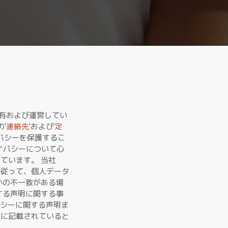
所有および運営してい
'
連絡先
'および'
定
バシーを保護するこ
イバシーについて心
ています。 当社
に従って、個人データ
かの不一致がある場
する声明に関する事
バシーに関する声明ま
ンに記載されていると