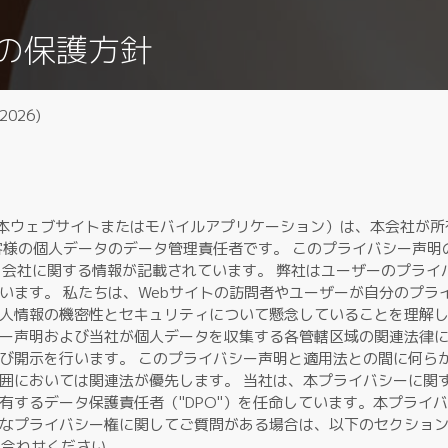
の保護方針
2026)
upid（本ウェブサイトまたはモバイルアプリケーション）は、本会社が
客様の個人データのデータ管理責任者です。 このプライバシー声明の
、会社に関する情報が記載されています。 弊社はユーザーのプライ
います。 私たちは、Webサイトの訪問者やユーザーが自分のプラ
人情報の機密性とセキュリティについて懸念していることを理解し
ー声明および当社が個人データを収集する各管轄区域の関連法律
び開示を行います。 このプライバシー声明と適用法との間に何ら
囲においては関連法が優先します。 当社は、本プライバシーに関
有するデータ保護責任者（"DPO"）を任命しています。本プライ
なプライバシー権に関してご質問がある場合は、以下のセクショ
い合わせください。